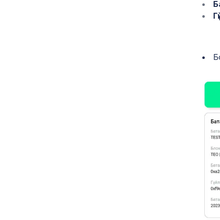
Б
Г
Б