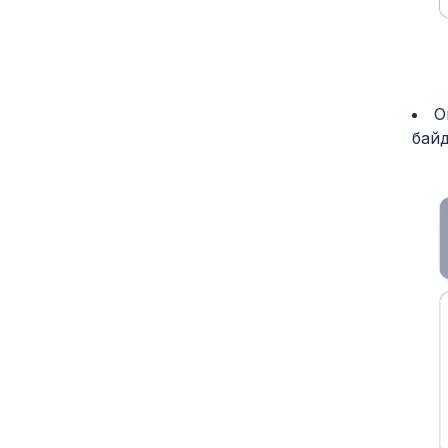
О
байд