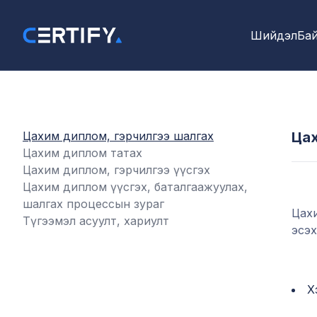
Шийдэл
Бай
Цахим диплом, гэрчилгээ шалгах
Цах
Цахим диплом татах
Цахим диплом, гэрчилгээ үүсгэх
Цахим диплом үүсгэх, баталгаажуулах,
шалгах процессын зураг
Цахи
Түгээмэл асуулт, хариулт
эсэх
Х