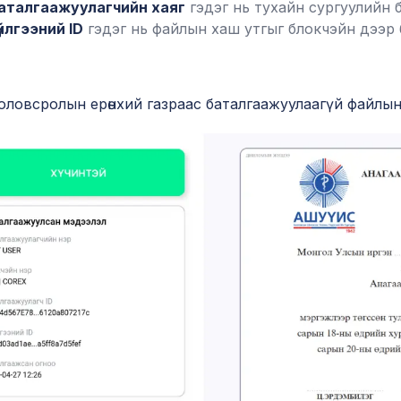
аталгаажуулагчийн хаяг
гэдэг нь тухайн сургуулийн 
үйлгээний ID
гэдэг нь файлын хаш утгыг блокчэйн дээр 
оловсролын ерөнхий газраас баталгаажуулаагүй файлы