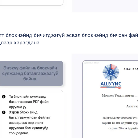
гт блокчэйнд бичигдээгүй эсвэл блокчэйнд бичсэн файл
лаар харагдана.