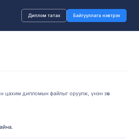
Диплом татах
Байгууллага нэвтрэх
ан цахим дипломын файлыг оруулж, үнэн зөв
айна.