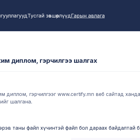
гууллагууд
Тусгай зөвшөөрлүүд
Гарын авлага
им диплом, гэрчилгээ шалгах
м диплом, гэрчилгээг www.certify.mn веб сайтад ханд
ийг шалгана.
эрэв таны файл хүчинтэй файл бол дараах байдалтай б