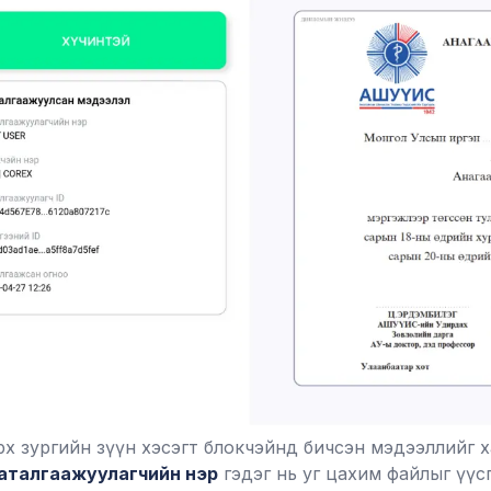
х зургийн зүүн хэсэгт блокчэйнд бичсэн мэдээллийг х
аталгаажуулагчийн нэр
гэдэг нь уг цахим файлыг үүс