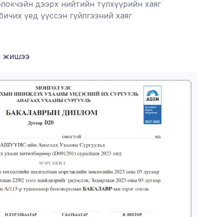
блокчэйн дээрх нийтийн түлхүүрийн хаяг
бичих үед үүссэн гүйлгээний хаяг
н жишээ