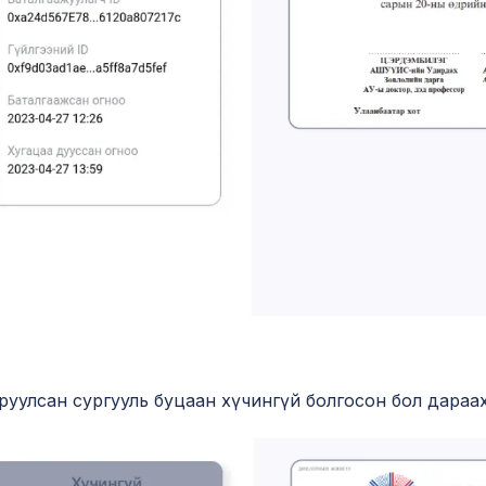
руулсан сургууль буцаан хүчингүй болгосон бол дараа