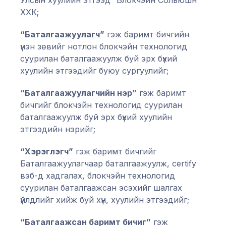
Улсын хуулийн этгээд “Блокчэйн Сольюшн”
ХХК;
“Баталгаажуулагч”
гэж баримт бичгийн
үнэн зөвийг нотлон блокчэйн технологид
суурилан баталгаажуулж буй эрх бүхий
хуулийн этгээдийг буюу сургуулийг;
“Баталгаажуулагчийн нэр”
гэж баримт
бичгийг блокчэйн технологид суурилан
баталгаажуулж буй эрх бүхий хуулийн
этгээдийн нэрийг;
“Хэрэглэгч”
гэж баримт бичгийг
Баталгаажуулагчаар баталгаажуулж, certify
вэб-д хадгалах, блокчэйн технологид
суурилан баталгаажсан эсэхийг шалгах
үйлдлийг хийж буй хүн, хуулийн этгээдийг;
“Баталгаажсан баримт бичиг”
гэж