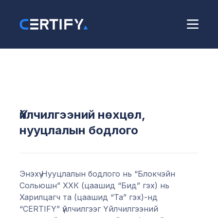
Үйлчилгээний нөхцөл,
нууцлалын бодлого
Энэхүү Нууцлалын бодлого нь “Блокчэйн
Сольюшн” ХХК (цаашид “Бид” гэх) нь
Харилцагч та (цаашид “Та” гэх)-нд
“CERTIFY” үйлчилгээг Үйлчилгээний