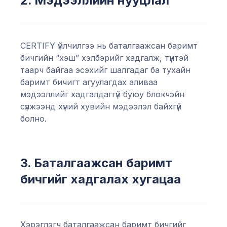
2. Мэдээллийн нууцлал
CERTIFY үйлчилгээ нь баталгаажсан баримт
бичгийн “хэш” хэлбэрийг хадгалж, түүнтэй
таарч байгаа эсэхийг шалгадаг ба тухайн
баримт бичигт агуулагдах аливаа
мэдээллийг хадгалдаггүй буюу блокчэйн
сүлжээнд хүний хувийн мэдээлэл байхгүй
болно.
3. Баталгаажсан баримт
бичгийг хадгалах хугацаа
Хэрэглэгч баталгаажсан баримт бичгийг