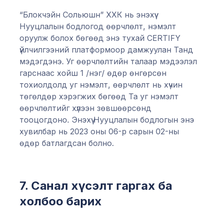
“Блокчэйн Сольюшн” ХХК нь энэхүү
Нууцлалын бодлогод өөрчлөлт, нэмэлт
оруулж болох бөгөөд энэ тухай CERTIFY
үйлчилгээний платформоор дамжуулан Танд
мэдэгдэнэ. Уг өөрчлөлтийн талаар мэдээлэл
гарснаас хойш 1 /нэг/ өдөр өнгөрсөн
тохиолдолд уг нэмэлт, өөрчлөлт нь хүчин
төгөлдөр хэрэгжих бөгөөд Та уг нэмэлт
өөрчлөлтийг хүлээн зөвшөөрсөнд
тооцогдоно. Энэхүү Нууцлалын бодлогын энэ
хувилбар нь 2023 оны 06-р сарын 02-ны
өдөр батлагдсан болно.
7. Санал хүсэлт гаргах ба
холбоо барих