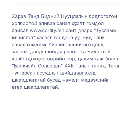
Хэрэв Танд Бидний Нууцлалын бодлоготой
холбоотой аливаа санал хүсэлт гомдол
байвал www.certify.mn сайт дээрх “Тусламж
үйлчилгээ” хэсэгт хандана уу. Бид Таны
санал гомдлыг Үйлчилгээний нөхцөлд
заасны дагуу шийдвэрлэнэ. Та Бидэнтэй
холбогдохдоо өөрийн нэр, цахим хаяг болон
“Блокчэйн Сольюшн” ХХК Таныг таних, Танд
тулгарсан асуудлыг шийдвэрлэхэд
шаардлагатай бусад нэмэлт мэдээллийг
өгөх шаардлагатай.