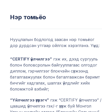
Нэр томьёо
Нууцлалын бодлогод заасан нэр томьёог
дор дурдсан утгаар ойлгож хэрэглэнэ. Үүнд:
“CERTIFY үйлчилгээ”
гэж их, дээд сургууль
болон боловсролын байгууллагаас олгодог
диплом, гэрчилгээг блокчэйн сүлжээнд
баталгаажуулах болон баталгаажсан баримт
бичгийг хадгалах, шалгах үйлдлийг хийх
боломжтой вэбийг;
“Үйлчилгээ үзүүлэгч”
гэж “CERTIFY үйлчилгээ” /
цаашид үйлчилгээ гэх/-г үзүүлж буй Монгол