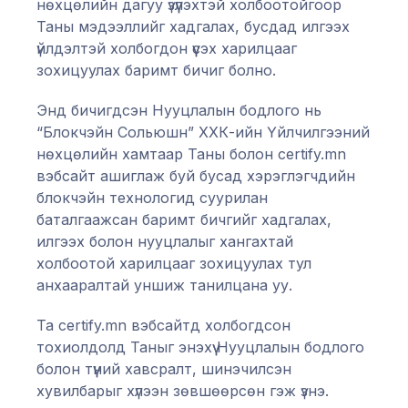
нөхцөлийн дагуу үзүүлэхтэй холбоотойгоор
Таны мэдээллийг хадгалах, бусдад илгээх
үйлдэлтэй холбогдон үүсэх харилцааг
зохицуулах баримт бичиг болно.
Энд бичигдсэн Нууцлалын бодлого нь
“Блокчэйн Сольюшн” ХХК-ийн Үйлчилгээний
нөхцөлийн хамтаар Таны болон certify.mn
вэбсайт ашиглаж буй бусад хэрэглэгчдийн
блокчэйн технологид суурилан
баталгаажсан баримт бичгийг хадгалах,
илгээх болон нууцлалыг хангахтай
холбоотой харилцааг зохицуулах тул
анхааралтай уншиж танилцана уу.
Та certify.mn вэбсайтд холбогдсон
тохиолдолд Таныг энэхүү Нууцлалын бодлого
болон түүний хавсралт, шинэчилсэн
хувилбарыг хүлээн зөвшөөрсөн гэж үзнэ.