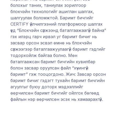
болохыг таних, таниулах зорилгоор
блокчэйн технологийг ашиглан шалгах,
шалгуулах боломжтой. Баримт бичгийг
CERTIFY үйлчилгээний платформоор шалгах
үед “Блокчэйн сүлжээнд баталгаажаагүй байна”
гэх илэрц гарч ирвэл уг баримт бичиг нь
засвар орсон эсвэл өмнө нь блокчэйн
сүлжээгээр баталгаажуулаагүй баримт гэдгийг
тодорхойлж байгаа болно. Мөн
баталгаажсан баримт бичгийн хувилбар
болон засвар оруулсан файл “хүчингүй
баримт” гэж тооцогдоно. Жич: Завсар орсон
баримт бичиг гэдэгт тухайн баримт бичгийн
агуулгыг буюу доторх мэдээллийг
өөрчилсөн баримт бичгийг ойлгох бөгөөд
файлын нэр өөрчилсөн эсэх нь хамаарахгүй.