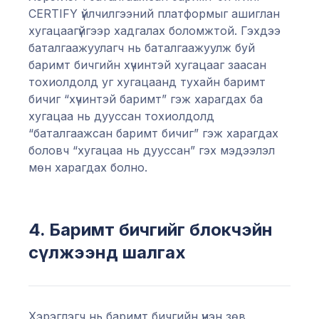
CERTIFY үйлчилгээний платформыг ашиглан
хугацаагүйгээр хадгалах боломжтой. Гэхдээ
баталгаажуулагч нь баталгаажуулж буй
баримт бичгийн хүчинтэй хугацааг заасан
тохиолдолд уг хугацаанд тухайн баримт
бичиг “хүчинтэй баримт” гэж харагдах ба
хугацаа нь дууссан тохиолдолд
“баталгаажсан баримт бичиг” гэж харагдах
боловч “хугацаа нь дууссан” гэх мэдээлэл
мөн харагдах болно.
4. Баримт бичгийг блокчэйн
сүлжээнд шалгах
Хэрэглэгч нь баримт бичгийн үнэн зөв