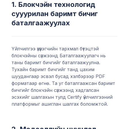
1. Блокчэйн технологид
сууурилан баримт бичиг
баталгаажуулах
Үйлчилгээ үзүүлэгчийн тархмал бүтэцтэй
блокчэйны сүлжээнд Баталгаажуулагч нь
таны баримт бичгийг баталгаажуулна.
Тухайн баримт бичгийг танд цахим
шуудангаар эсвэл бусад хэлбэрээр PDF
форматаар өгнө. Та уг баталгаажсан баримт
бичгийг блокчэйн сүлжээнд хадгалсан
эсэхийг шалгахын тулд Certify үйлчилгээний
платформыг ашиглан шалгах боломжтой.