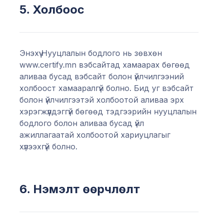
5. Холбоос
Энэхүү Нууцлалын бодлого нь зөвхөн
www.certify.mn вэбсайтад хамаарах бөгөөд
аливаа бусад вэбсайт болон үйлчилгээний
холбоост хамааралгүй болно. Бид уг вэбсайт
болон үйлчилгээтэй холбоотой аливаа эрх
хэрэгжүүлдэггүй бөгөөд тэдгээрийн нууцлалын
бодлого болон аливаа бусад үйл
ажиллагаатай холбоотой хариуцлагыг
хүлээхгүй болно.
6. Нэмэлт өөрчлөлт