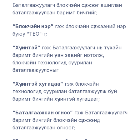
Баталгаажуулагч блокчэйн сүлжээг ашиглан
баталгаажуулсан баримт бичгийг;
“Блокчэйн нэр”
гэж блокчэйн сүлжээний нэр
буюу “TEO”-г;
“Хүчинтэй”
гэж Баталгаажуулагч нь тухайн
баримт бичгийн үнэн зөвийг нотолж,
блокчэйн технологид суурилан
баталгаажуулсныг
“Хүчинтэй хугацаа”
гэж блокчэйн
технологид суурилан баталгаажуулж буй
баримт бичгийн хүчинтэй хугацааг;
“Баталгаажсан огноо”
гэж Баталгаажуулагч
баримт бичгийг блокчэйн сүлжээнд
баталгаажуулсан огноог;