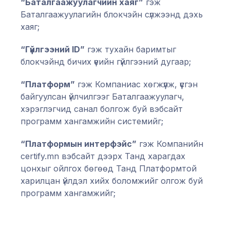
“Баталгаажуулагчийн хаяг”
гэж
Баталгаажуулагийн блокчэйн сүлжээнд дэхь
хаяг;
“Гүйлгээний ID”
гэж тухайн баримтыг
блокчэйнд бичих үеийн гүйлгээний дугаар;
“Платформ”
гэж Компаниас хөгжүүлж, үүсгэн
байгуулсан үйлчилгээг Баталгаажуулагч,
хэрэглэгчид санал болгож буй вэбсайт
программ хангамжийн системийг;
“Платформын интерфэйс”
гэж Компанийн
certify.mn вэбсайт дээрх Танд харагдах
цонхыг ойлгох бөгөөд Танд Платформтой
харилцан үйлдэл хийх боломжийг олгож буй
программ хангамжийг;