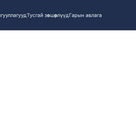
гууллагууд
Тусгай зөвшөөрлүүд
Гарын авлага