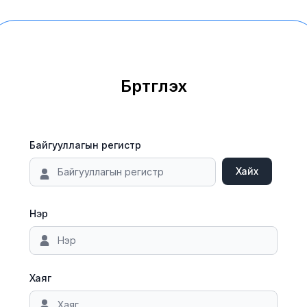
Бүртгүүлэх
Байгууллагын регистр
Хайх
Нэр
Хаяг